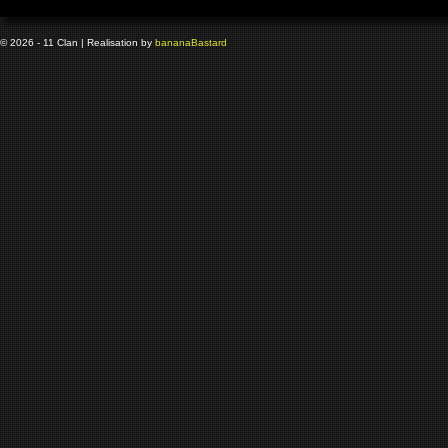
© 2026 - 11 Clan | Realisation by
banana
Bastard