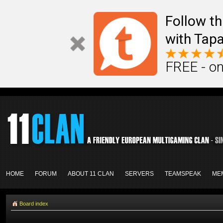
Follow th
with Tapa
FREE - on
HOME
FORUM
ABOUT 11 CLAN
SERVERS
TEAMSPEAK
ME
Board index