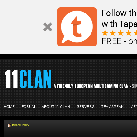
Follow th
with Tapa
FREE - on
HOME
FORUM
ABOUT 11 CLAN
SERVERS
TEAMSPEAK
ME
Board index