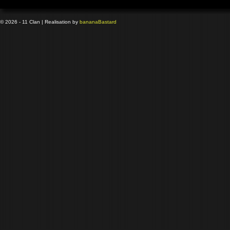
© 2026 - 11 Clan | Realisation by
banana
Bastard