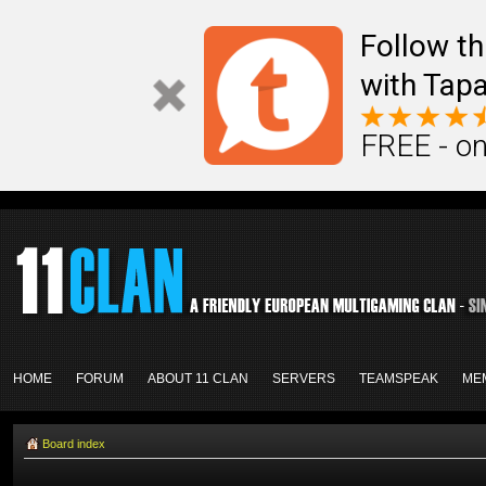
Follow th
with Tapa
FREE - on
HOME
FORUM
ABOUT 11 CLAN
SERVERS
TEAMSPEAK
ME
Board index