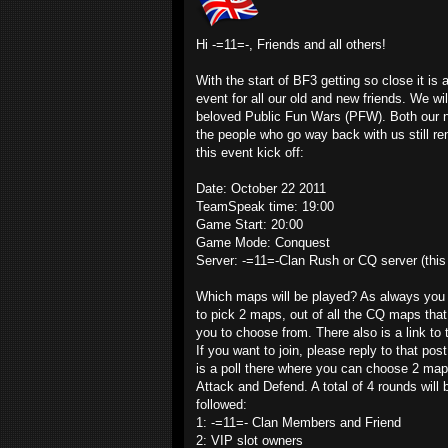
Hi -=11=-, Friends and all others!
With the start of BF3 getting so close it is
event for all our old and new friends. We wi
beloved Public Fun Wars (PFW). Both our ne
the people who go way back with us still 
this event kick off:
Date: October 22 2011
TeamSpeak time: 19:00
Game Start: 20:00
Game Mode: Conquest
Server: -=11=-Clan Rush or CQ server (this
Which maps will be played? As always you w
to pick 2 maps, out of all the CQ maps that 
you to choose from. There also is a link to 
If you want to join, please reply to that pos
is a poll there where you can choose 2 maps
Attack and Defend. A total of 4 rounds will
followed:
1: -=11=- Clan Members and Friend
2: VIP slot owners