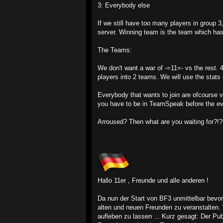
3: Everybody else
If we still have too many players in group 
server. Winning team is the team which has 
The Teams:
We don't want a war of -=11=- vs the rest. 4
players into 2 teams. We will use the stats
Everybody that wants to join are ofcourse 
you have to be in TeamSpeak before the even
Arroused? Then what are you waiting for?
Hallo 11er , Freunde und alle anderen !
Da nun der Start von BF3 unmittelbar bevor
alten und neuen Freunden zu veranstalten. 
aufleben zu lassen ... Kurz gesagt: Der P