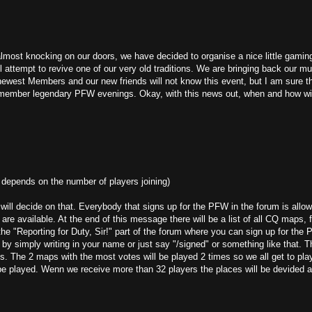
 almost knocking on our doors, we have decided to organise a nice little gamin
ll attempt to revive one of our very old traditions. We are bringing back our m
west Members and our new friends will not know this event, but I am sure t
remember legendary PFW evenings. Okay, with this news out, when and how wil
 depends on the number of players joining)
ill decide on that. Everybody that signs up for the PFW in the forum is allo
are available. At the end of this message there will be a list of all CQ maps, f
the "Reporting for Duty, Sir!" part of the forum where you can sign up for the
t by simply writing in your name or just say "/signed" or something like that. T
. The 2 maps with the most votes will be played 2 times so we all get to pla
 be played. Wenn we receive more than 32 players the places will be devided 