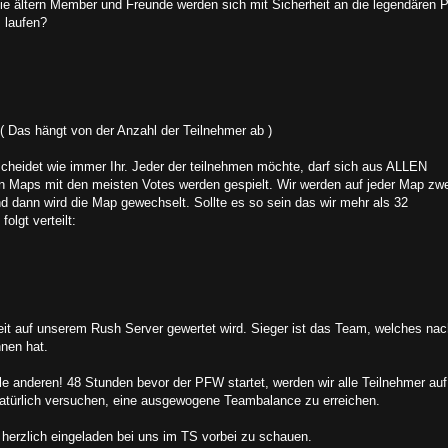
ie ältern Member und Freunde werden sich mit Sicherheit an die legendären
s laufen?
( Das hängt von der Anzahl der Teilnehmer ab )
cheidet wie immer Ihr. Jeder der teilnehmen möchte, darf sich aus ALLEN
 Maps mit den meisten Votes werden gespielt. Wir werden auf jeder Map zwe
 dann wird die Map gewechselt. Sollte es so sein das wir mehr als 32
lgt verteilt:
zeit auf unserem Rush Server gewertet wird. Sieger ist das Team, welches na
nen hat.
le anderen! 48 Stunden bevor der PFW startet, werden wir alle Teilnehmer auf
natürlich versuchen, eine ausgewogene Teambalance zu erreichen.
herzlich eingeladen bei uns im TS vorbei zu schauen.