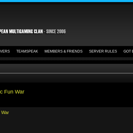
VERS
TEAMSPEAK
MEMBERS & FRIENDS
SERVER RULES
GOT 
ic Fun War
n War