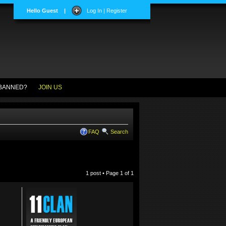
Hello Guest
|
Log In | Register
BANNED?
JOIN US
FAQ
Search
1 post • Page
1
of
1