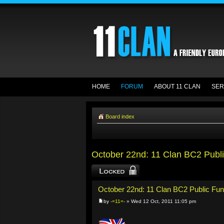
HOME
FORUM
ABOUT 11 CLAN
SER
Board index
October 22nd: 11 Clan BC2 Publ
Topic locked
October 22nd: 11 Clan BC2 Public Fu
by
-=11=-
» Wed 12 Oct, 2011 11:05 pm