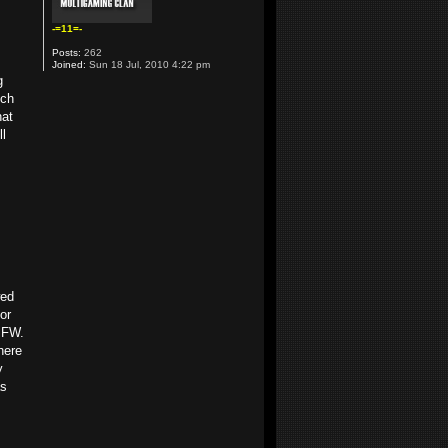
-=11=-
Posts:
262
Joined:
Sun 18 Jul, 2010 4:22 pm
g
uch
hat
l
wed
or
 PFW.
here
y
as