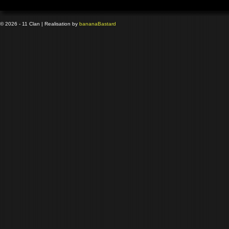
© 2026 - 11 Clan | Realisation by
banana
Bastard