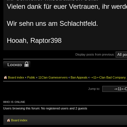
Vielen dank für euer Vertrauen, ihr werd
Wir sehn uns am Schlachtfeld.
Hooah, Raptor398
Display posts from previous:
Topic locked
Board index
‹
Public
‹
11Clan Gameservers
‹
Ban Appeals
‹
-=11=-Clan Bad Compan
Jump to:
WHO IS ONLINE
Users browsing this forum: No registered users and 2 guests
Board index