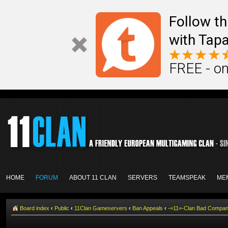
Follow th
with Tapa
FREE - on
HOME
FORUM
ABOUT 11 CLAN
SERVERS
TEAMSPEAK
ME
Board index
‹
Public
‹
11Clan Gameservers
‹
Ban Appeals
‹
-=11=-Clan Bad Comp